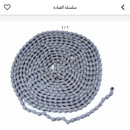
googlea70fe95786458a77.html
سلسلة القيادة
1
/
1