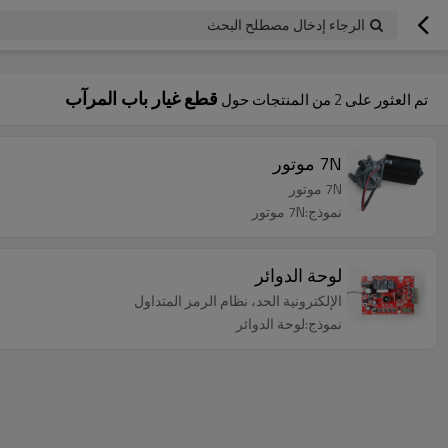
googlea70fe95786458a77.html
الرجاء إدخال مصطلح البحث
قطع غيار باب المرآب
تم العثور على
2
من المنتجات حول
7N موتور
7N موتور
نموذج:7N موتور
لوحة الدوائر
الإلكترونية الحد، نظام الرمز المتداول
نموذج:لوحة الدوائر