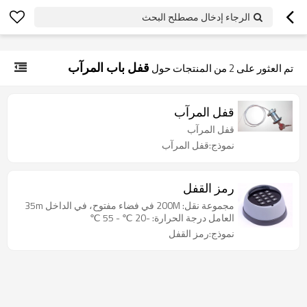
googlea70fe95786458a77.html
الرجاء إدخال مصطلح البحث
قفل باب المرآب
تم العثور على
2
من المنتجات حول
قفل المرآب
قفل المرآب
نموذج:قفل المرآب
رمز القفل
مجموعة نقل: 200M في فضاء مفتوح، في الداخل 35m
العامل درجة الحرارة: -20 ℃ - 55 ℃
نموذج:رمز القفل